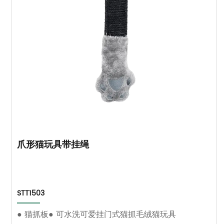
爪形猫玩具带挂绳
STT1503
● 猫抓板● 可水洗可爱挂门式猫抓毛绒猫玩具