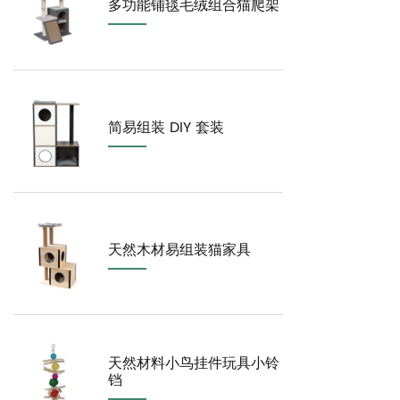
多功能铺毯毛绒组合猫爬架
简易组装 DIY 套装
天然木材易组装猫家具
天然材料小鸟挂件玩具小铃
铛