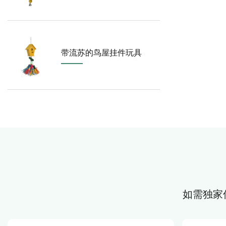
带流苏的鸟屋挂件玩具
如需独家