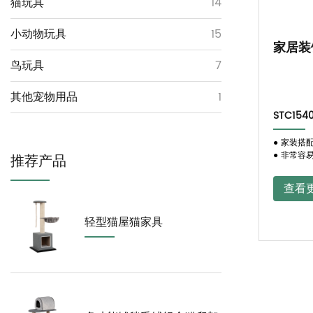
猫玩具
14
小动物玩具
15
家居装
鸟玩具
7
其他宠物用品
1
STC154
● 家装搭
● 非常容
推荐产品
查看
轻型猫屋猫家具