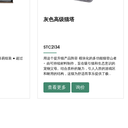
灰色高级猫塔
STC2134
容易组装 ● 超过
用这个提升猫产品阵容 模块化的多功能猫登山者
- 由可持续材料制作，旨在吸引猫和生态意识的
宠物父母。结合质朴的魅力，引人入胜的游戏区
和耐用的结构，这猫为舒适而享乐提供了极...
查看更多
询价