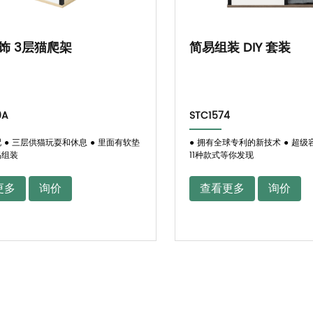
饰 3层猫爬架
简易组装 DIY 套装
0A
STC1574
配 ● 三层供猫玩耍和休息 ● 里面有软垫
● 拥有全球专利的新技术 ● 超级
易组装
11种款式等你发现
更多
询价
查看更多
询价