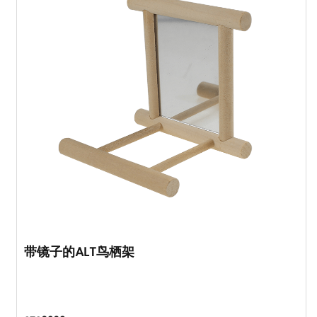
带镜子的ALT鸟栖架