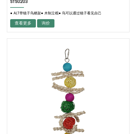
STS0203
● ALT带镜子鸟栖架● 木制立棍● 鸟可以通过镜子看见自己
查看更多
询价