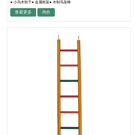
● 小鸟木秋千● 金属框架● 木制鸟架棒
查看更多
询价