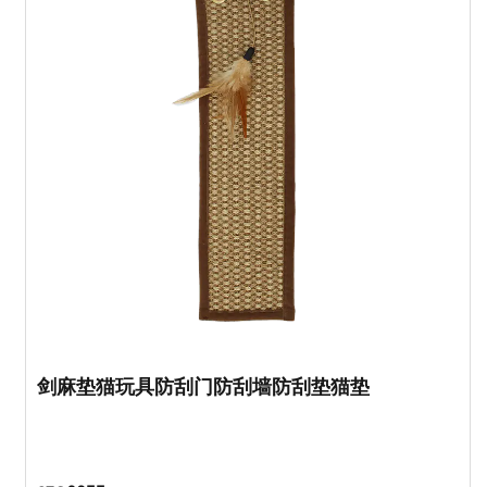
剑麻垫猫玩具防刮门防刮墙防刮垫猫垫