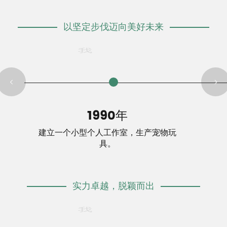
以坚定步伐迈向美好未来
90年
20
工作室，生产宠物玩
为贸易公司设立
具。
实力卓越，脱颖而出