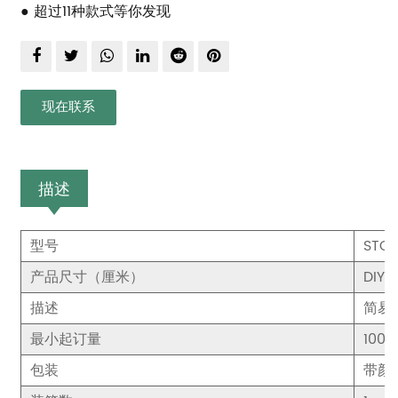
● 超过11种款式等你发现
现在联系
描述
型号
STC1
产品尺寸（厘米）
DIY
描述
简易组
最小起订量
100
包装
带颜