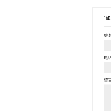
“
姓
电
留