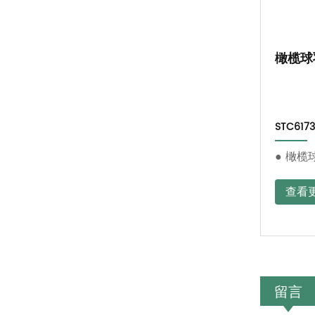
橄榄球
STC6173
● 橄榄
查看
留言