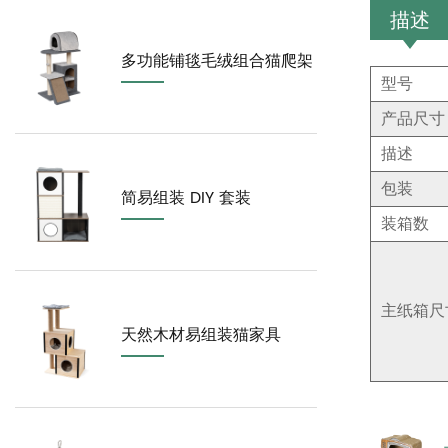
描述
多功能铺毯毛绒组合猫爬架
型号
产品尺寸
描述
包装
简易组装 DIY 套装
装箱数
主纸箱尺
天然木材易组装猫家具