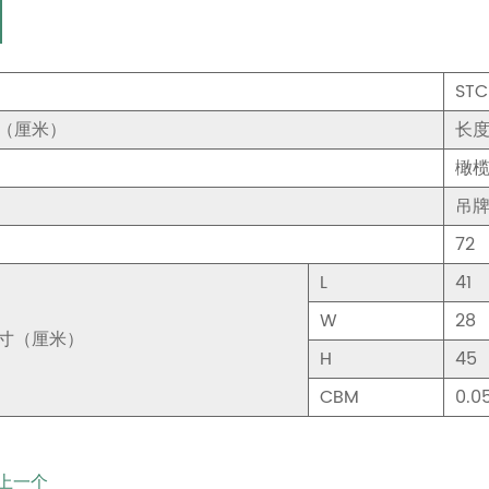
STC
（厘米）
长度
橄
吊
72
L
41
W
28
寸（厘米）
H
45
CBM
0.0
上一个