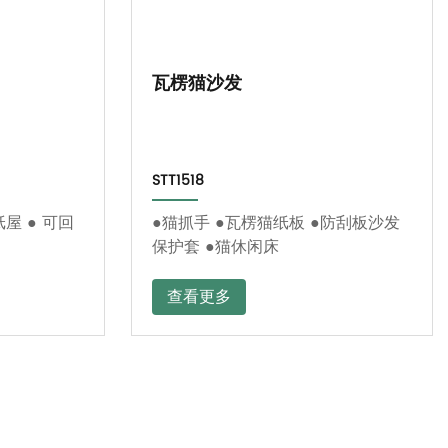
瓦楞猫沙发
STT1518
纸屋 ● 可回
●猫抓手 ●瓦楞猫纸板 ●防刮板沙发
保护套 ●猫休闲床
查看更多