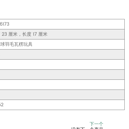
6173
 23 厘米，长度 17 厘米
榄球羽毛瓦楞玩具
牌
52
下一个