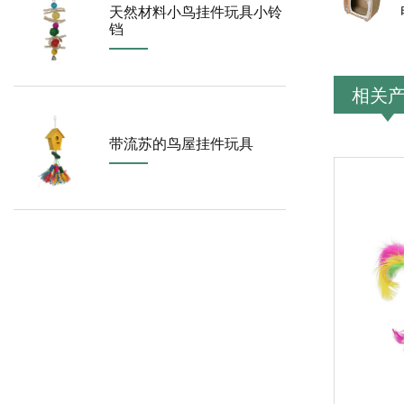
天然材料小鸟挂件玩具小铃
铛
相关
带流苏的鸟屋挂件玩具