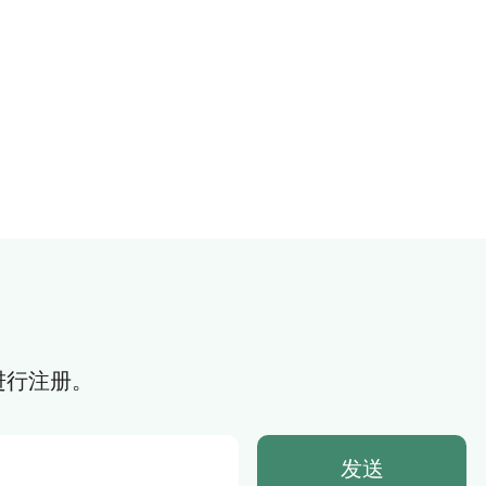
锅植物形状猫刮擦者
查看更多
进行注册。