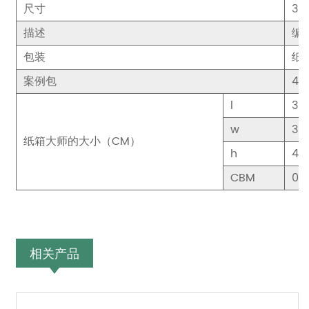
尺寸
30
描述
编
包装
纸
案例包
4
l
38
w
38
纸箱大师的大小（CM）
h
49
CBM
0.0
相关产品