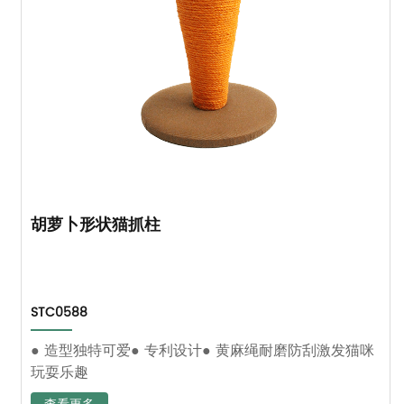
胡萝卜形状猫抓柱
STC0588
● 造型独特可爱● 专利设计● 黄麻绳耐磨防刮激发猫咪
玩耍乐趣