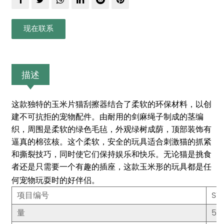
现在联系
描述
这款独特的玉米片猫刮擦器结合了柔软的环保材料，以创
建不可抗拒的宠物配件。由耐用的剑麻绳子制成的茎编
织，周围是柔软的绿色毛毡，外观绿树成荫，顶部装饰有
逼真的棉弦核。这个柔软，安全的玩具适合刺激猫的抓紧
和撕裂技巧，同时使它们保持娱乐和快乐。无论猫是挑食
者还是只需要一个有趣的插座，这款玉米形的玩具都是任
何宠物玩耍时的好伴侣。
项目编号
ST
量
50